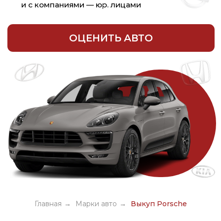
ВЫКУП ВСЕХ МОДЕЛЕЙ
АВТОМОБИЛЯ ПОРШЕ
Выкуп Porsche
Выкуп Porsche
Выкуп Porsche
911
Boxster
Cayenne
Выкуп Porsche
Выкуп Porsche
Выкуп Porsche
Cayenne
Macan
Panamera
Coupe
Главная
→
Марки авто
→
Выкуп Porsche
У Вас другая модель? Оставьте заявку
на оценку своего авто ниже ▼ ▼ ▼