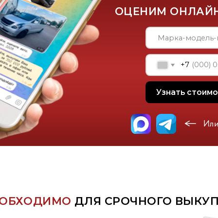
Или напишите н
ХОДИМО
ДЛЯ СРОЧНОГО ВЫКУПА АВТО
Паспорт владельца
Свиде
автомобиля
автом
Сервисная книжка
Довер
(если Вы
(Необязательно)