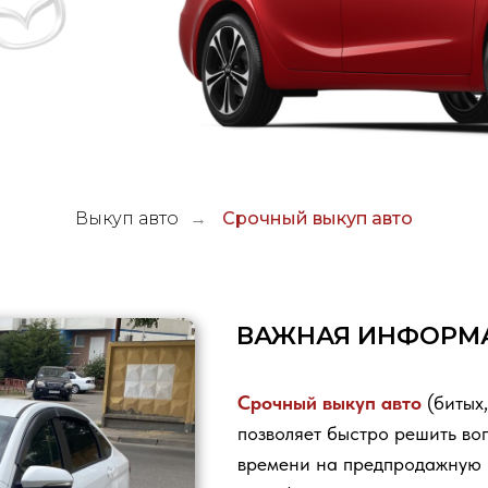
Выкуп авто
Срочный выкуп авто
→
ВАЖНАЯ ИНФОРМАЦИЯ О 
Срочный выкуп авто
(битых, кредитных, а
позволяет быстро решить вопрос с машин
времени на предпродажную подготовку ав
к профессионалам.
Компания «ЮГ-автогрупп»
выкупит авто 
состояние машины не имеет значения — н