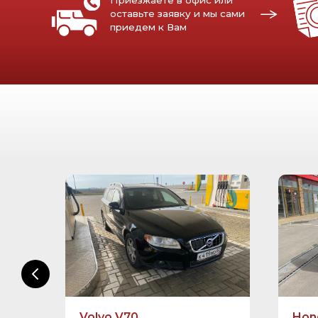
ЧАС
Volvo V70
Hon