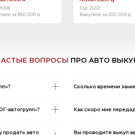
 2008
Год: 2002
пили за 850 000 р
Выкупили за 200 000 р
ВТО В ЛЮБОМ СОСТОЯНИИ ЗА ОДИН Д
пп»?
Сколько времени зани
добный способ продажи автомобиля
 процессом, особенно если хочется получить деньги как можно скорее
уквально в течение нескольких часов. Авто выкуп набирает популярно
ЮГ-автогрупп»?
Как скоро мне передад
— это одно из лучших решений. Компании, занимающиеся скупкой авто,
у продать авто
Вы проводите выкуп а