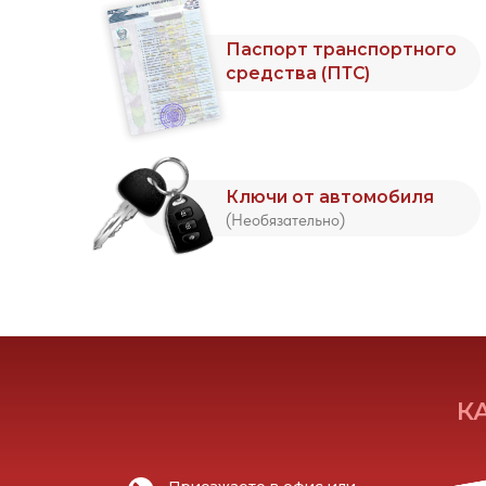
КАК
Б
Приезжаете в офис или
На
оставьте заявку и мы сами
ав
приедем к Вам
ПОС