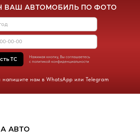
ам в WhatsApp или Telegram
тельство регистрации
обиля
(Необязательно)
енность
 не являетесь собственником авто)