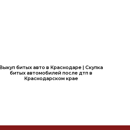
Выкуп битых авто в Краснодаре | Скупка
битых автомобилей после дтп в
Краснодарском крае
ВТОМОБИЛЬ ПО ФОТО
жимая кнопку, Вы соглашаетесь
политикой конфиденциальности