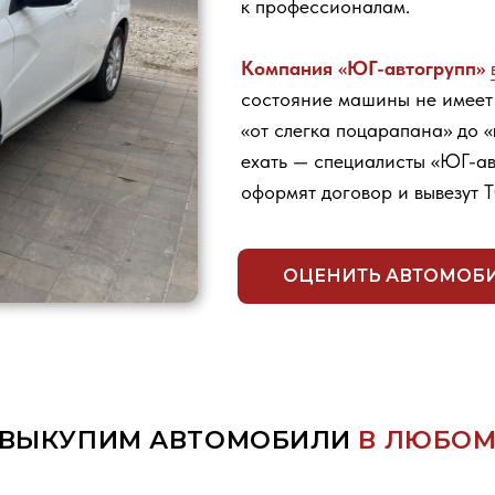
«от слегка поцарапана» до «целиком на з
ехать — специалисты «ЮГ-автогрупп» прие
оформят договор и вывезут ТС.
ОЦЕНИТЬ АВТОМОБИЛЬ
КУПИМ АВТОМОБИЛИ
В ЛЮБОМ СОСТО