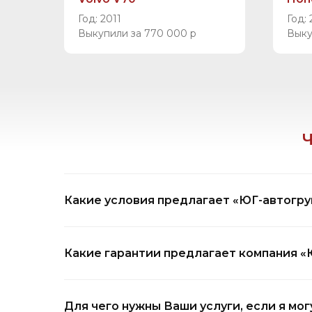
Год: 2011
Год:
Выкупили за 770 000 р
Выку
ВЫКУПИМ ВАШ А
Какие условия предлагает «ЮГ-автогру
Срочный выкуп авто: быстрый и у
Продажа автомобиля может оказаться трудоемким и долгим
срочный выкуп авто, который позволяет продать машину б
Какие гарантии предлагает компания «
условиям.
Какие преимущества на авто выкуп
Когда требуется быстро продать автомобиль, авто выкуп 
Для чего нужны Ваши услуги, если я мог