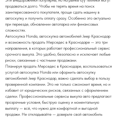
Эти внедорожники популярны, но на рынке б/у техники могут
продаваться долго. Чтобы не терять время на поиск
Нажимая кнопку, Вы соглашаетесь
с политикой конфиденциальности
заинтересованного покупателя, проще сдать машину в
автоскупку и получить оплату сразу. Особенно это актуально
Или напишите нам
при переезде, обновлении автопарка или финансовых
в WhatsApp или Telegram
сложностях.
Автоскупка Honda, автоскупка автомобилей Jeep Краснодар
и возможность продать Мерседес в Краснодаре — это три
направления, в которых работает профессиональный сервис
срочного выкупа. Это удобно, безопасно и исключает любые
риски, связанные с частными продажами.
Планируя продать Мерседес в Краснодаре, воспользоваться
услугой автоскупка Honda или оформить автоскупку
автомобилей Jeep Краснодар, важно сделать выбор в пользу
проверенной компании. Это не только сэкономит время, но и
избавит от юридических рисков, связанных с оформлением
сделки. Профессиональные сервисы выкупа авто предлагают
прозрачные условия, быструю оценку и моментальную
выплату — всё, что нужно для комфортной и выгодной
продажи. Не откладывайте — доверьте свой автомобиль