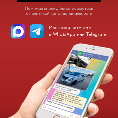
Доверенность
(если Вы не являетесь собственником авто)
КАК
БЫСТРО И ВЫГОДНО
ПРОДАТЬ СВОЙ АВТОМОБИЛЬ
Приезжаете в офис или
оставьте заявку и мы сами
приедем к Вам
Наш эксперт оценит Ваш
авто и проверит документы
Заключаем договор
купли-продажи
Вы сразу получаете