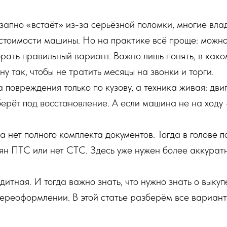
апно «встаёт» из-за серьёзной поломки, многие влад
у стоимости машины. Но на практике всё проще: можн
рать правильный вариант. Важно лишь понять, в како
у так, чтобы не тратить месяцы на звонки и торги.
повреждения только по кузову, а техника живая: двиг
 берёт под восстановление. А если машина не на ходу
а нет полного комплекта документов. Тогда в голове 
рян ПТС или нет СТС. Здесь уже нужен более аккуратн
тная. И тогда важно знать, что нужно знать о выкупе
ереоформлении. В этой статье разберём все вариант