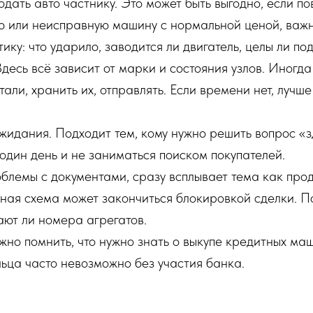
ать авто частнику. Это может быть выгодно, если п
ю или неисправную машину с нормальной ценой, важн
ику: что ударило, заводится ли двигатель, целы ли по
есь всё зависит от марки и состояния узлов. Иногда
али, хранить их, отправлять. Если времени нет, лучше
идания. Подходит тем, кому нужно решить вопрос «з
 один день и не заниматься поиском покупателей.
блемы с документами, сразу всплывает тема как прода
ная схема может закончиться блокировкой сделки. По
ают ли номера агрегатов.
жно помнить, что нужно знать о выкупе кредитных маши
ьца часто невозможно без участия банка.